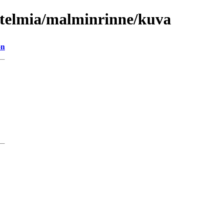
nitelmia/malminrinne/kuva
on